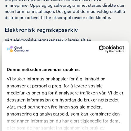
minnepinne. Oppslag og søkeprogrammet startes direkte uten
noen form for installasjon. Det gjør det dermed veldig enkelt å
distribuere arkivet til for eksempel revisor eller klienter.
Elektronisk regnskapsarkiv
Vårt elektroniske regnskapsarkiv lagrer alt av
oppbevaringspliktig regnskapsmateriale elektronisk og er lett
tilgjengelig for senere bruk. Programmet startes rett fra
lagringsmediet uten behov for installasjon. Det er et lagt vekt
på et enkelt brukergrensesnitt som gjør behovet for opplæring
Denne nettsiden anvender cookies
minimal. Utkopierte arkiver får et generert eller valgfritt
passord og dokumentene deles enkelt via fildeling.
Vi bruker informasjonskapsler for å gi innhold og
annonser et personlig preg, for å levere sosiale
Vil du vite mer?
mediefunksjoner og for å analysere trafikken vår. Vi deler
Svenn Christian Svendsen
dessuten informasjon om hvordan du bruker nettstedet
Salgssjef Regnskapsbransjen
,
Oslo
vårt, med partnerne våre innen sosiale medier,
annonsering og analysearbeid, som kan kombinere den
+47 908 01 979
med annen informasjon du har gjort tilgjengelig for dem,
eller som de har samlet inn gjennom din bruk av
Navn
*