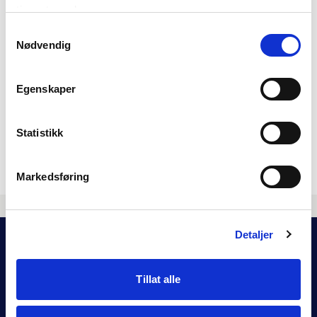
tjenestene deres.
Samtykkevalg
Firma
*
Nødvendig
E-post
*
Egenskaper
Fortell kort hva dere ønsker mer info om
Statistikk
Send
Markedsføring
Aktuelt
Se alt aktuelt
Detaljer
Tillat alle
Vi mailes!