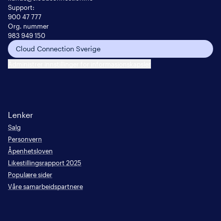
Support:
900 47 777
Org. nummer
983 949 150
Cloud Connection Sverige
Administrer innstillinger for informasjonskapsler
Lenker
Salg
Personvern
Åpenhetsloven
Likestillingsrapport 2025
Populære sider
Våre samarbeidspartnere