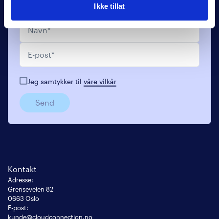
Meld deg på vårt nyhetsbrev og bli bedre kjent
Ikke tillat
med oss.
Navn
*
E-post
*
Jeg samtykker til
våre vilkår
Send
Kontakt
Adresse
:
Grenseveien 82

0663 Oslo
E-post
:
kunde@cloudconnection.no