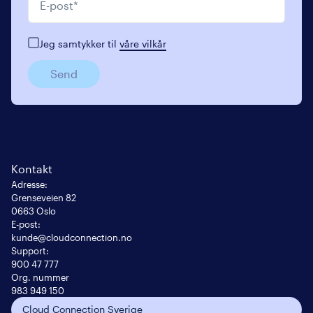
Jeg samtykker til
våre vilkår
Send
Kontakt
Adresse
:
Grenseveien 82

0663 Oslo
E-post
:
kunde@cloudconnection.no
Support:
900 47 777
Org. nummer
983 949 150
Cloud Connection Sverige