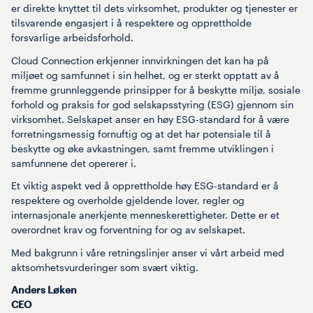
er direkte knyttet til dets virksomhet, produkter og tjenester er
tilsvarende engasjert i å respektere og opprettholde
forsvarlige arbeidsforhold. ​
Cloud Connection erkjenner innvirkningen det kan ha på
miljøet og samfunnet i sin helhet, og er sterkt opptatt av å
fremme grunnleggende prinsipper for å beskytte miljø, sosiale
forhold og praksis for god selskapsstyring (ESG) gjennom sin
virksomhet. Selskapet anser en høy ESG-standard for å være
forretningsmessig fornuftig og at det har potensiale til å
beskytte og øke avkastningen, samt fremme utviklingen i
samfunnene det opererer i.​
Et viktig aspekt ved å opprettholde høy ESG-standard er å
respektere og overholde gjeldende lover, regler og
internasjonale anerkjente menneskerettigheter. Dette er et
overordnet krav og forventning for og av selskapet. ​
Med bakgrunn i våre retningslinjer anser vi vårt arbeid med
aktsomhetsvurderinger som svært viktig.​
Anders Løken
CEO