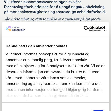
Vi utfører aktsomhetsvurderinger av våre
forretningsforbindelser for å unngå negativ påvirkning
på menneskerettigheter og anstendige arbeidsforhold. ​
Vår virksomhet og driftsområde er organisert på følgende
måte: ​
Cloud Connection driver med salg og rådgivning innen IT-
sektoren og er en komplett forhandler av forretningssystemer
innen ERP, CRM og HRM. Vi har som misjon å bistå
Denne nettsiden anvender cookies
virksomheter med digitale løsninger som forbedrer deres drift.
Hovedkontoret er i Oslo med kontorer flere steder i Norge og
Vi bruker informasjonskapsler for å gi innhold og
Sverige, sistnevnte gjennom datterselskapet Nordic Cloud
annonser et personlig preg, for å levere sosiale
Connection AB. Totalt er vi rundt 160 ansatte, hvorav 120 i
mediefunksjoner og for å analysere trafikken vår. Vi deler
Norge. ​
dessuten informasjon om hvordan du bruker nettstedet
Vi har etablert følgende retningslinjer og rutiner for å
vårt, med partnerne våre innen sosiale medier,
håndtere faktiske og potensielle negative konsekvenser for
annonsering og analysearbeid, som kan kombinere den
grunnleggende menneskerettigheter og anstendige
med annen informasjon du har gjort tilgjengelig for dem,
arbeidsforhold:​
eller som de har samlet inn gjennom din bruk av
Cloud Connection gjennomfører aktsomhetsvurderinger
tjenestene deres.
relatert til tredjeparter for å søke å redusere risikoen for at vi
Samtykkevalg
forårsaker, bidrar til eller er direkte linket til mulige eller