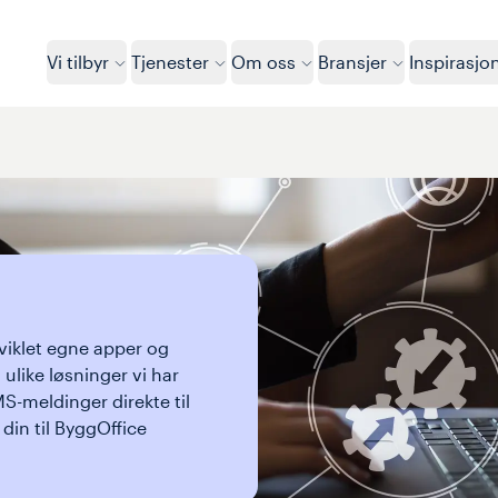
Vi tilbyr
Tjenester
Om oss
Bransjer
Inspirasjo
viklet egne apper og 
like løsninger vi har 
S-meldinger direkte til 
in til ByggOffice 