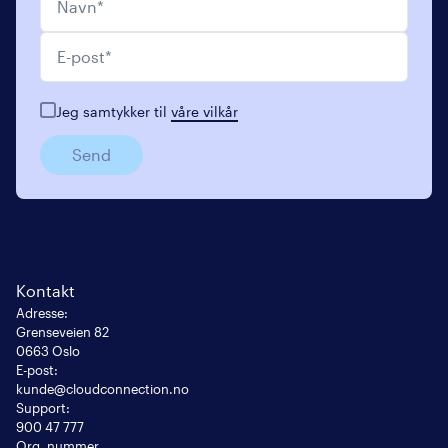
E-post
*
Jeg samtykker til
våre vilkår
Send
Kontakt
Adresse
:
Grenseveien 82

0663 Oslo
E-post
:
kunde@cloudconnection.no
Support:
900 47 777
Org. nummer