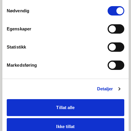
Samtykkevalg
Cloud Tips |
Uke
32
Nødvendig
GDPR og personvern i
SuperOffice
Egenskaper
Statistikk
Se video
Markedsføring
Detaljer
Tillat alle
Ikke tillat