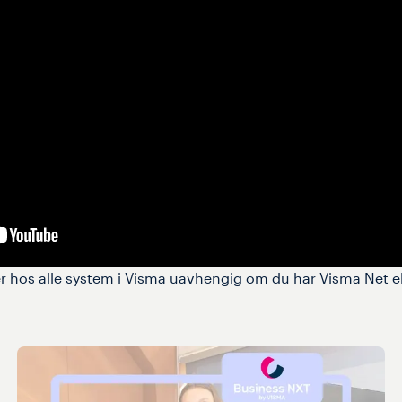
er hos alle system i Visma uavhengig om du har Visma Net el