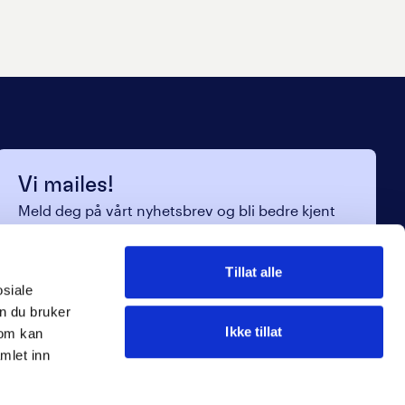
Vi mailes!
Meld deg på vårt nyhetsbrev og bli bedre kjent
med oss.
Navn
*
Tillat alle
osiale
E-post
*
n du bruker
Ikke tillat
som kan
mlet inn
Jeg samtykker til
våre vilkår
Send