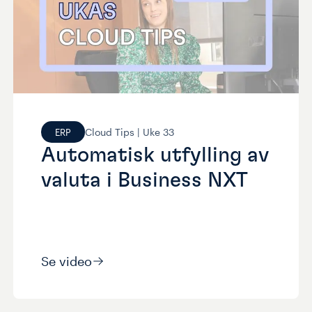
Cloud Tips |
Uke
33
ERP
Automatisk utfylling av
valuta i Business NXT
Se video