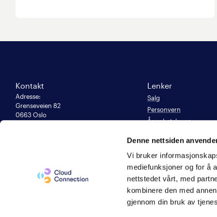
Kontakt
Lenker
Adresse
:
Salg
Grenseveien 82

Personvern
0663 Oslo
Åpenhetsloven
E-post
:
Likestillingsrapport 202
kunde@cloudconnection.no
Denne nettsiden anvende
Support:
Populære sider
900 47 777
Vi bruker informasjonskapsl
Våre samarbeidspartne
Org. nummer
mediefunksjoner og for å a
983 949 150
nettstedet vårt, med part
Cloud Connection
kombinere den med annen in
Sverige
gjennom din bruk av tjene
Administrer innstillinger for
informasjonskapsler