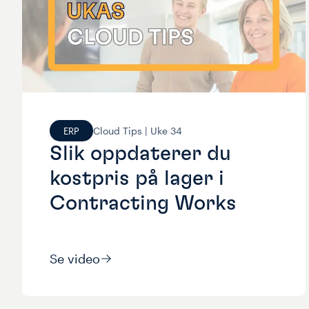
Cloud Tips |
Uke
34
ERP
Slik oppdaterer du
kostpris på lager i
Contracting Works
Se video