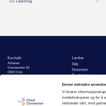
CC Learning
Kontakt
Lenker
Adresse
:
Salg
Grenseveien 82

Personvern
0663 Oslo
Åpenhetsloven
E-post
:
Likestillingsrapport 202
kunde@cloudconnection.no
Denne nettsiden anvende
Support:
Populære sider
900 47 777
Vi bruker informasjonskapsl
Våre samarbeidspartne
Org. nummer
mediefunksjoner og for å a
983 949 150
nettstedet vårt, med part
Cloud Connection