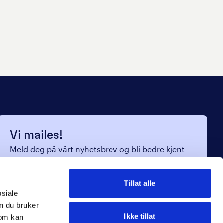
Vi mailes!
Meld deg på vårt nyhetsbrev og bli bedre kjent
med oss.
Navn
*
Tillat alle
osiale
E-post
*
n du bruker
Ikke tillat
som kan