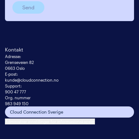
Send
Kontakt
Adresse
:
Grenseveien 82

0663 Oslo
E-post
:
kunde@cloudconnection.no
Support:
900 47 777
Org. nummer
983 949 150
Cloud Connection Sverige
Administrer innstillinger for informasjonskapsler