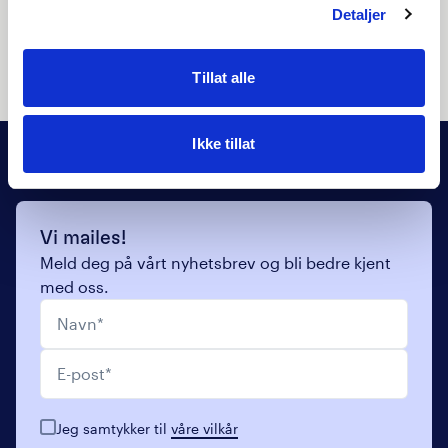
Detaljer
Se vår kurskalender
Tillat alle
Ikke tillat
Vi mailes!
Meld deg på vårt nyhetsbrev og bli bedre kjent
med oss.
Navn
*
E-post
*
Jeg samtykker til
våre vilkår