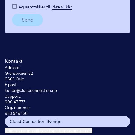
Jeg samtykker til
våre vilkår
Send
Kontakt
Adresse
:
Grenseveien 82

0663 Oslo
E-post
:
kunde@cloudconnection.no
Support:
900 47 777
Org. nummer
983 949 150
Cloud Connection Sverige
Administrer innstillinger for informasjonskapsler