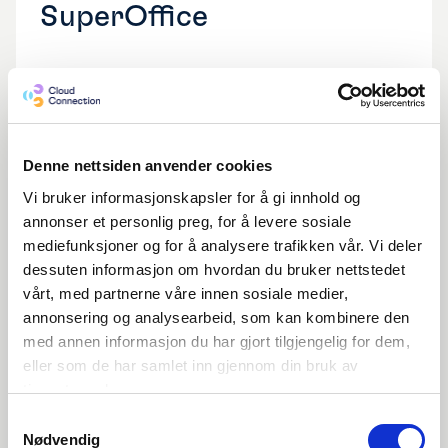
SuperOffice
Se video
Denne nettsiden anvender cookies
Vi bruker informasjonskapsler for å gi innhold og
annonser et personlig preg, for å levere sosiale
mediefunksjoner og for å analysere trafikken vår. Vi deler
dessuten informasjon om hvordan du bruker nettstedet
vårt, med partnerne våre innen sosiale medier,
annonsering og analysearbeid, som kan kombinere den
med annen informasjon du har gjort tilgjengelig for dem,
eller som de har samlet inn gjennom din bruk av
tjenestene deres.
Cloud Tips |
Uke
31
Slik viser du alle kunder
Samtykkevalg
Nødvendig