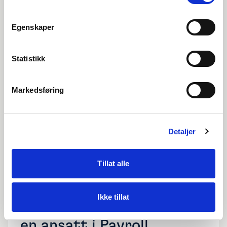
og fakturaer i Visma Net
Egenskaper
Se video
Statistikk
Markedsføring
Detaljer
Tillat alle
Cloud Tips |
Uke
30
Ikke tillat
Slik endrer du stilling på
en ansatt i Payroll