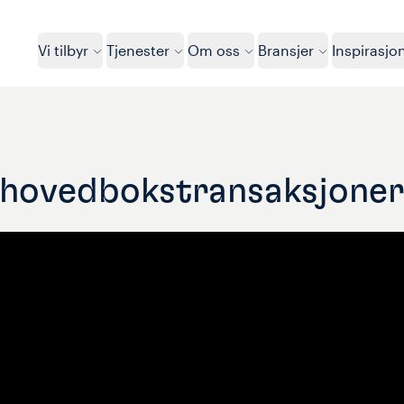
Vi tilbyr
Tjenester
Om oss
Bransjer
Inspirasjo
i hovedbokstransaksjoner