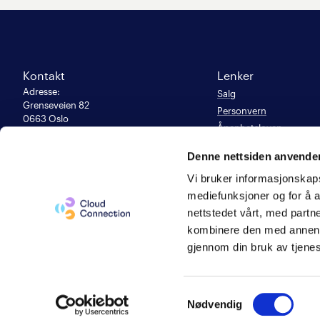
Kontakt
Lenker
Adresse
:
Salg
Grenseveien 82

Personvern
0663 Oslo
Åpenhetsloven
E-post
:
Likestillingsrapport 202
kunde@cloudconnection.no
Denne nettsiden anvende
Support:
Populære sider
900 47 777
Vi bruker informasjonskapsl
Våre samarbeidspartne
Org. nummer
mediefunksjoner og for å a
983 949 150
nettstedet vårt, med part
Cloud Connection
kombinere den med annen in
Sverige
gjennom din bruk av tjene
Administrer innstillinger for
informasjonskapsler
Samtykkevalg
Nødvendig