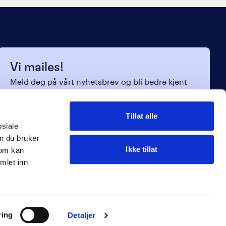
Vi mailes!
Meld deg på vårt nyhetsbrev og bli bedre kjent
med oss.
Navn
*
Tillat alle
osiale
E-post
*
n du bruker
Ikke tillat
som kan
mlet inn
Jeg samtykker til
våre vilkår
Send
ring
Detaljer