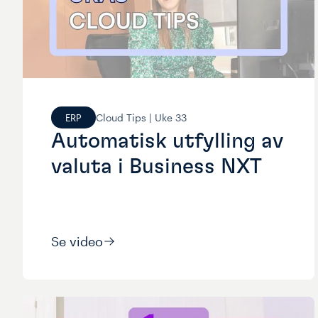
Cloud Tips |
Uke
33
ERP
Automatisk utfylling av
valuta i Business NXT
Se video