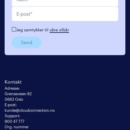
E-post
*
Jeg samtykker til
våre vilkår
Send
Kontakt
Adresse
:
Grenseveien 82

0663 Oslo
E-post
:
kunde@cloudconnection.no
Support:
900 47 777
Org. nummer