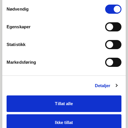
Samtykkevalg
Cloud Tips |
Uke
32
Nødvendig
GDPR og personvern i
SuperOffice
Egenskaper
Statistikk
Se video
Markedsføring
Detaljer
Tillat alle
Ikke tillat