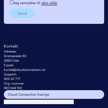
Jeg samtykker til
våre vilkår
Send
Kontakt
Adresse
:
Grenseveien 82

0663 Oslo
E-post
:
kunde@cloudconnection.no
Support:
900 47 777
Org. nummer
983 949 150
Cloud Connection Sverige
Administrer innstillinger for informasjonskapsler