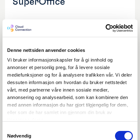
SuperOffice
Se video
Denne nettsiden anvender cookies
Vi bruker informasjonskapsler for å gi innhold og
annonser et personlig preg, for å levere sosiale
mediefunksjoner og for å analysere trafikken vår. Vi deler
dessuten informasjon om hvordan du bruker nettstedet
vårt, med partnerne våre innen sosiale medier,
annonsering og analysearbeid, som kan kombinere den
med annen informasjon du har gjort tilgjengelig for dem,
eller som de har samlet inn gjennom din bruk av
Cloud Tips |
Uke
31
tjenestene deres.
Slik viser du alle kunder
Samtykkevalg
Nødvendig
og fakturaer i Visma Net