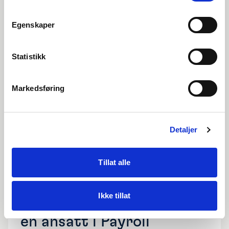
Egenskaper
Se video
Statistikk
Markedsføring
Detaljer
Tillat alle
Cloud Tips |
Uke
30
Ikke tillat
Slik endrer du stilling på
en ansatt i Payroll