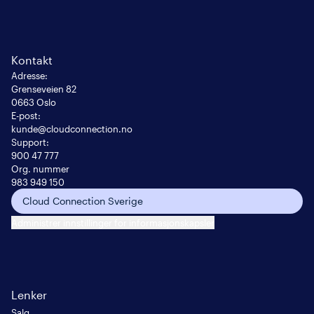
Kontakt
Adresse
:
Grenseveien 82

0663 Oslo
E-post
:
kunde@cloudconnection.no
Support:
900 47 777
Org. nummer
983 949 150
Cloud Connection Sverige
Administrer innstillinger for informasjonskapsler
Lenker
Salg