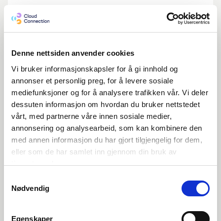
Denne nettsiden anvender cookies
Vi bruker informasjonskapsler for å gi innhold og
annonser et personlig preg, for å levere sosiale
mediefunksjoner og for å analysere trafikken vår. Vi deler
dessuten informasjon om hvordan du bruker nettstedet
vårt, med partnerne våre innen sosiale medier,
annonsering og analysearbeid, som kan kombinere den
Cloud Tips |
Uke
31
med annen informasjon du har gjort tilgjengelig for dem,
Slik viser du alle kunder
eller som de har samlet inn gjennom din bruk av
tjenestene deres.
og fakturaer i Visma Net
Samtykkevalg
Nødvendig
Se video
Egenskaper