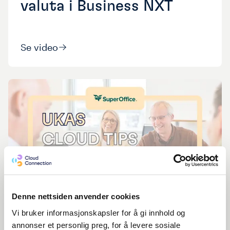
valuta i Business NXT
Se video
Denne nettsiden anvender cookies
Cloud Tips |
Uke
32
GDPR og personvern i
Vi bruker informasjonskapsler for å gi innhold og
annonser et personlig preg, for å levere sosiale