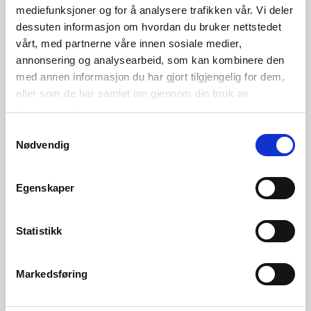
SuperOffice
mediefunksjoner og for å analysere trafikken vår. Vi deler
dessuten informasjon om hvordan du bruker nettstedet
vårt, med partnerne våre innen sosiale medier,
Se video
annonsering og analysearbeid, som kan kombinere den
med annen informasjon du har gjort tilgjengelig for dem,
eller som de har samlet inn gjennom din bruk av
tjenestene deres.
Samtykkevalg
Nødvendig
Egenskaper
Statistikk
Cloud Tips |
Uke
31
Markedsføring
Slik viser du alle kunder
og fakturaer i Visma Net