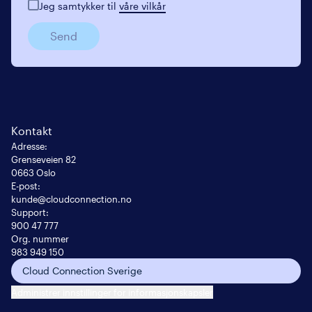
Jeg samtykker til
våre vilkår
Send
Kontakt
Adresse
:
Grenseveien 82

0663 Oslo
E-post
:
kunde@cloudconnection.no
Support:
900 47 777
Org. nummer
983 949 150
Cloud Connection Sverige
Administrer innstillinger for informasjonskapsler