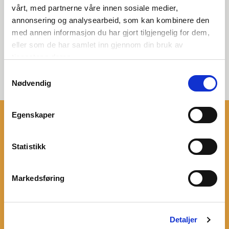
vårt, med partnerne våre innen sosiale medier,
annonsering og analysearbeid, som kan kombinere den
med annen informasjon du har gjort tilgjengelig for dem,
eller som de har samlet inn gjennom din bruk av
tjenestene deres.
Samtykkevalg
Nødvendig
Klar for å komme godt i gang med
Egenskaper
CRM?
Statistikk
Ta kontakt med oss for en uforpliktende prat.
Pål Vestre
Leder, CRM Rådgiver
,
Drammen
Markedsføring
+47 930 69 094
Fornavn
*
Detaljer