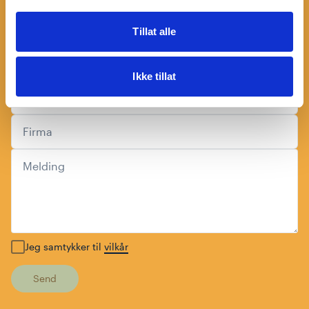
Etternavn
*
Tillat alle
Telefonnummer
Ikke tillat
E-post
*
Firma
Melding
Jeg samtykker til
vilkår
Send