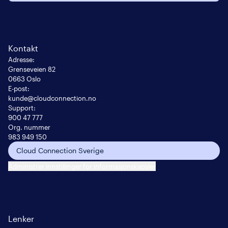
Kontakt
Adresse
:
Grenseveien 82

0663 Oslo
E-post
:
kunde@cloudconnection.no
Support:
900 47 777
Org. nummer
983 949 150
Cloud Connection Sverige
Administrer innstillinger for informasjonskapsler
Lenker