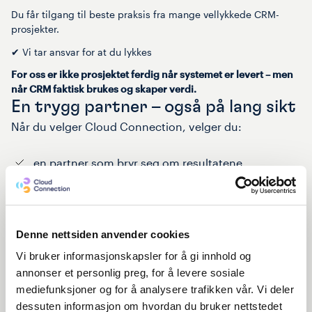
Du får tilgang til beste praksis fra mange vellykkede CRM-
prosjekter.
✔ Vi tar ansvar for at du lykkes
For oss er ikke prosjektet ferdig når systemet er levert – men
når CRM faktisk brukes og skaper verdi.
En trygg partner – også på lang sikt
Når du velger Cloud Connection, velger du:
en partner som bryr seg om resultatene
en strukturert, men fleksibel tilnærming
mennesker som er tilgjengelige når du trenger
dem
Denne nettsiden anvender cookies
Vi bruker informasjonskapsler for å gi innhold og
annonser et personlig preg, for å levere sosiale
mediefunksjoner og for å analysere trafikken vår. Vi deler
dessuten informasjon om hvordan du bruker nettstedet