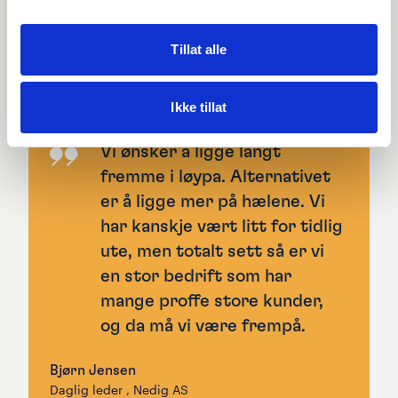
elektroinstallasjonsfirmaet, Nedig AS. Han opplever at
der ønsker ikke vi å være.
overgangsprosessen fra Visma Contracting til Contracting NXT
er viktig og ikke minst riktig. Som selskap ønsker Nedig å ligge
Tillat alle
i forkant av sine konkurrenter, og tilby både de ansatte og
kundene deres den nyeste teknologien.
Ikke tillat
Vi ønsker å ligge langt
fremme i løypa. Alternativet
er å ligge mer på hælene. Vi
har kanskje vært litt for tidlig
ute, men totalt sett så er vi
en stor bedrift som har
mange proffe store kunder,
og da må vi være frempå.
Bjørn Jensen
Daglig leder
, Nedig AS