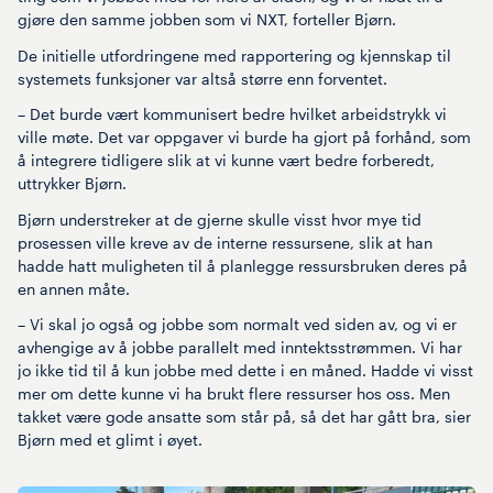
gjøre den samme jobben som vi NXT, forteller Bjørn.
De initielle utfordringene med rapportering og kjennskap til
systemets funksjoner var altså større enn forventet.
– Det burde vært kommunisert bedre hvilket arbeidstrykk vi
ville møte. Det var oppgaver vi burde ha gjort på forhånd, som
å integrere tidligere slik at vi kunne vært bedre forberedt,
uttrykker Bjørn.
Bjørn understreker at de gjerne skulle visst hvor mye tid
prosessen ville kreve av de interne ressursene, slik at han
hadde hatt muligheten til å planlegge ressursbruken deres på
en annen måte.
– Vi skal jo også og jobbe som normalt ved siden av, og vi er
avhengige av å jobbe parallelt med inntektsstrømmen. Vi har
jo ikke tid til å kun jobbe med dette i en måned. Hadde vi visst
mer om dette kunne vi ha brukt flere ressurser hos oss. Men
takket være gode ansatte som står på, så det har gått bra, sier
Bjørn med et glimt i øyet.