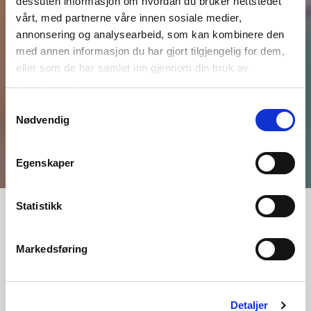
dessuten informasjon om hvordan du bruker nettstedet
vårt, med partnerne våre innen sosiale medier,
annonsering og analysearbeid, som kan kombinere den
med annen informasjon du har gjort tilgjengelig for dem,
eller som de har samlet inn gjennom din bruk av
tjenestene deres.
Samtykkevalg
Nødvendig
Egenskaper
Statistikk
Et ærlig perspektiv på overgangen
Markedsføring
til Contracting NXT
– Hvis ikke vi er på ballen så blir vi fort bare en del av
den samme grå massen som våre konkurrenter er –
Bjørn Jensen er daglig leder i telekommunikasjons- og
Detaljer